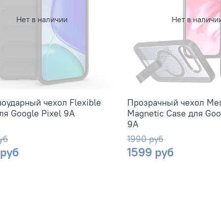
Нет в наличии
Нет в наличи
оударный чехол Flexible
Прозрачный чехол Me
ля Google Pixel 9А
Magnetic Case для Goo
9А
уб
1990 руб
 руб
1599 руб