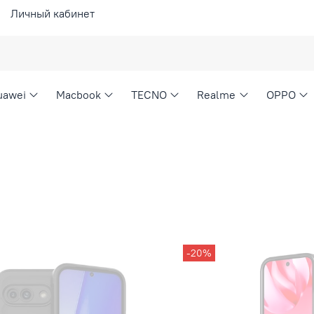
Личный кабинет
uawei
Macbook
TECNO
Realme
OPPO
-20%