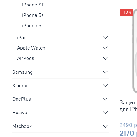
iPhone SE
-13%
iPhone 5s
iPhone 5
iPad
Apple Watch
AirPods
Samsung
Xiaomi
OnePlus
Защитн
для iP
Huawei
2490 
Macbook
2170