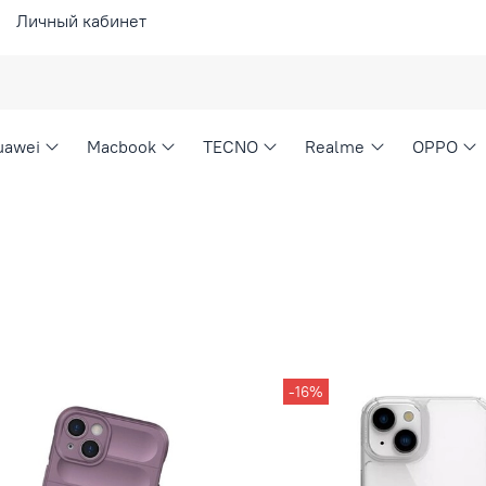
Личный кабинет
uawei
Macbook
TECNO
Realme
OPPO
-16%