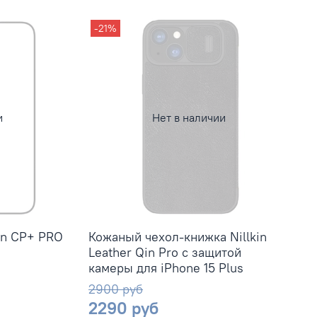
-21%
и
Нет в наличии
in CP+ PRO
Кожаный чехол-книжка Nillkin
Leather Qin Pro c защитой
камеры для iPhone 15 Plus
2900 руб
2290 руб