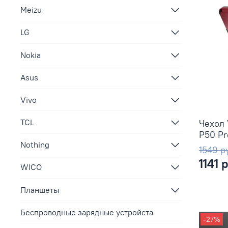
Meizu
LG
Nokia
Asus
Vivo
TCL
Чехол 
P50 Pr
Nothing
1549 р
1141 
WICO
Планшеты
Беспроводные зарядные устройста
-27%