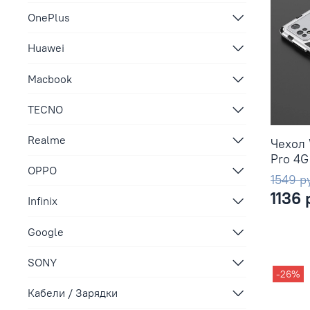
OnePlus
Huawei
Macbook
TECNO
Realme
Чехол 
Pro 4G
OPPO
1549 р
1136 
Infinix
Google
SONY
-26%
Кабели / Зарядки