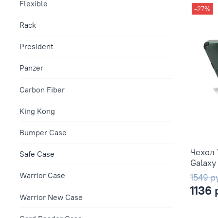
Flexible
-27%
Rack
President
Panzer
Сarbon Fiber
King Kong
Bumper Case
Чехол 
Safe Case
Galaxy
Warrior Case
1549 р
1136 
Warrior New Case