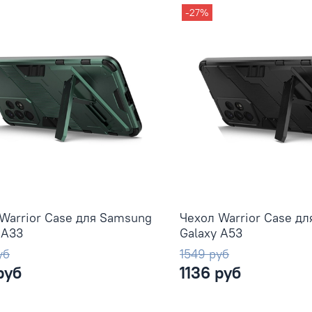
-27%
Warrior Case для Samsung
Чехол Warrior Case д
 A33
Galaxy A53
уб
1549 руб
руб
1136 руб