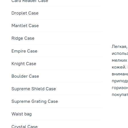
Сard Reader Case
Droplet Case
Mantlet Case
Ridge Case
Легкая,
Empire Case
использ
мелких 
Knight Case
кожей. 
вниман
Boulder Case
припод
горизон
Supreme Shield Case
покупат
Supreme Grating Case
Waist bag
Crystal Case