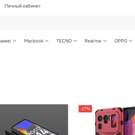
Личный кабинет
uawei
Macbook
TECNO
Realme
OPPO
-27%