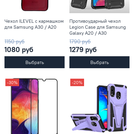
Чехол ILEVEL с кармашком
Противоударный чехол
для Samsung A30 / A20
Legion Case для Samsung
Galaxy A20 / A30
1150 руб
1790 руб
1080 руб
1279 руб
Выбрать
Выбрать
-30%
-20%