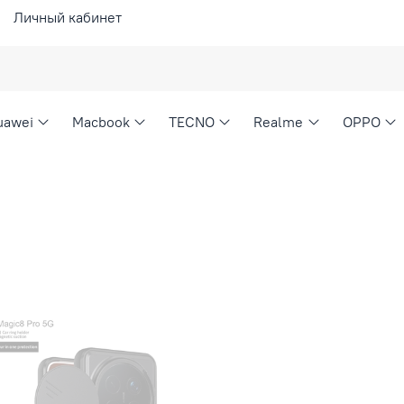
Личный кабинет
uawei
Macbook
TECNO
Realme
OPPO