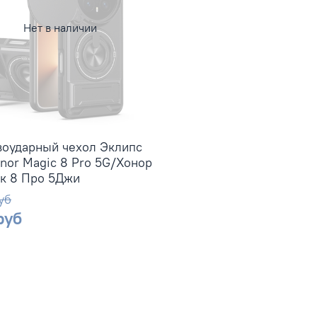
Нет в наличии
воударный чехол Эклипс
nor Magic 8 Pro 5G/Хонор
к 8 Про 5Джи
уб
руб