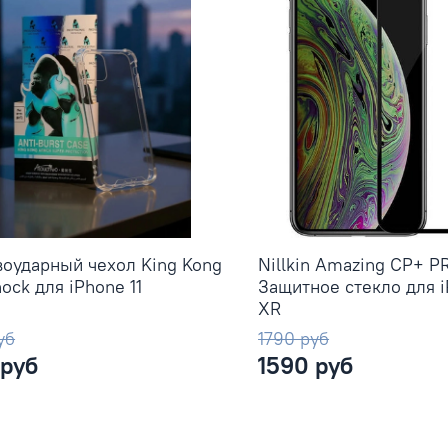
оударный чехол King Kong
Nillkin Amazing CP+ P
hock для iPhone 11
Защитное стекло для i
XR
уб
1790 руб
 руб
1590 руб