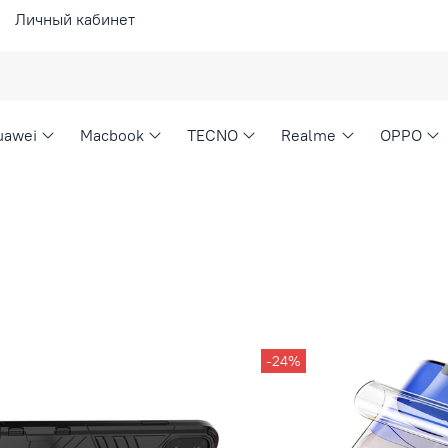
Личный кабинет
uawei
Macbook
TECNO
Realme
OPPO
-24%