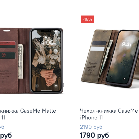
-18%
-книжка CaseMe Matte
Чехол-книжка CaseMe
11
iPhone 11
уб
2190 руб
 руб
1790 руб