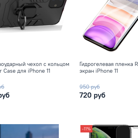
оударный чехол с кольцом
Гидрогелевая пленка R
r Case для iPhone 11
экран iPhone 11
уб
950 руб
руб
720 руб
-11%