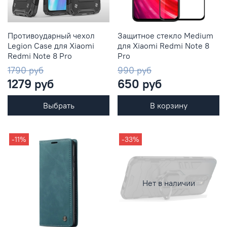
Противоударный чехол
Защитное стекло Medium
Legion Case для Xiaomi
для Xiaomi Redmi Note 8
Redmi Note 8 Pro
Pro
1790 руб
990 руб
1279 руб
650 руб
Выбрать
В корзину
-11%
-33%
Нет в наличии