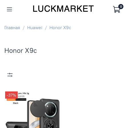
0
Главная
Huawei
Honor X9с
Honor X9с
-37%