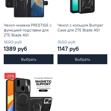
Чехол-книжка PRESTIGE с
Чехол с кольцом Bumper
функцией подставки для
Case для ZTE Blade A51
ZTE Blade A51
1690 руб
1590 руб
1389 руб
1147 руб
Выбрать
Выбрать
-25%