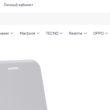
Личный кабинет
uawei
Macbook
TECNO
Realme
OPPO