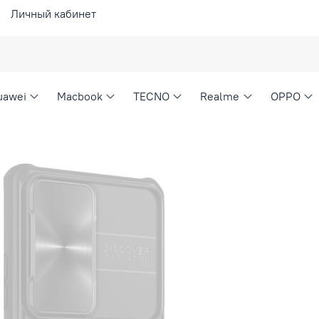
Личный кабинет
uawei
Macbook
TECNO
Realme
OPPO