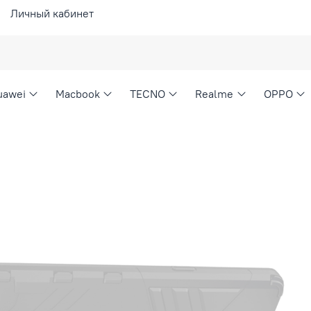
Личный кабинет
uawei
Macbook
TECNO
Realme
OPPO