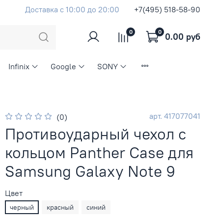
Доставка с 10:00 до 20:00
+7(495) 518-58-90
0
0
0.00 руб
Infinix
Google
SONY
арт.
417077041
(0)
Противоударный чехол с
кольцом Panther Case для
Samsung Galaxy Note 9
Цвет
черный
красный
синий