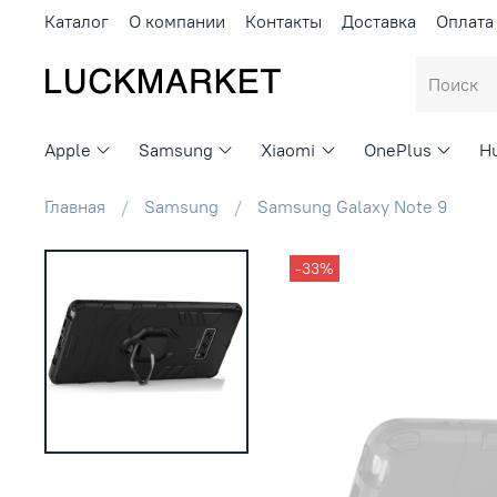
Каталог
О компании
Контакты
Доставка
Оплата
Apple
Samsung
Xiaomi
OnePlus
H
Главная
Samsung
Samsung Galaxy Note 9
-33%